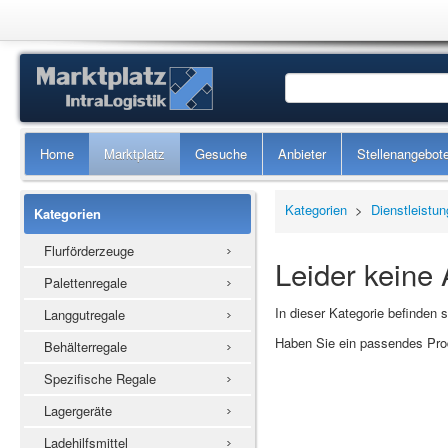
Home
Marktplatz
Gesuche
Anbieter
Stellenangebot
Kategorien
>
Dienstleistu
Kategorien
Flurförderzeuge
Leider keine
Palettenregale
In dieser Kategorie befinden 
Langgutregale
Haben Sie ein passendes Prod
Behälterregale
Spezifische Regale
Lagergeräte
Ladehilfsmittel