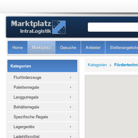
Home
Marktplatz
Gesuche
Anbieter
Stellenangebot
Kategorien
>
Fördertechn
Kategorien
Flurförderzeuge
Palettenregale
Langgutregale
Behälterregale
Spezifische Regale
Lagergeräte
Ladehilfsmittel