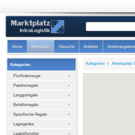
Home
Marktplatz
Gesuche
Anbieter
Stellenangebot
Kategorien
>
Arbeitsplatz
Kategorien
Flurförderzeuge
Palettenregale
Langgutregale
Behälterregale
Spezifische Regale
Lagergeräte
Ladehilfsmittel