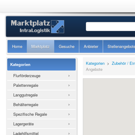
Home
Marktplatz
Gesuche
Anbieter
Stellenangebot
Kategorien
>
Zubehör / Ein
Kategorien
Angebote
Flurförderzeuge
Palettenregale
Langgutregale
Behälterregale
Spezifische Regale
Lagergeräte
Ladehilfsmittel