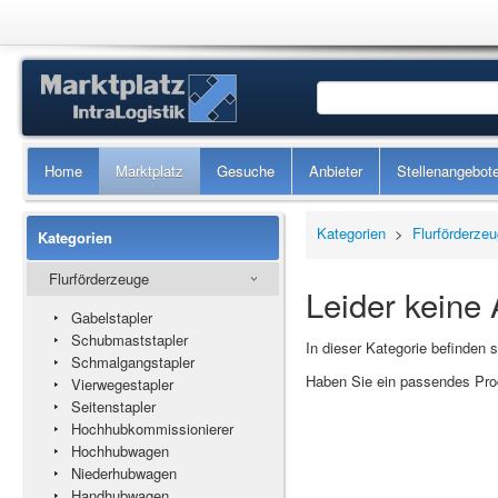
Home
Marktplatz
Gesuche
Anbieter
Stellenangebot
Kategorien
>
Flurförderze
Kategorien
Flurförderzeuge
Leider keine
Gabelstapler
Schubmaststapler
In dieser Kategorie befinden 
Schmalgangstapler
Haben Sie ein passendes Prod
Vierwegestapler
Seitenstapler
Hochhubkommissionierer
Hochhubwagen
Niederhubwagen
Handhubwagen