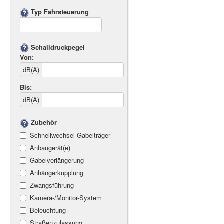
Typ Fahrsteuerung
Schalldruckpegel
Von:
dB(A)
Bis:
dB(A)
Zubehör
Schnellwechsel-Gabelträger
Anbaugerät(e)
Gabelverlängerung
Anhängerkupplung
Zwangsführung
Kamera-/Monitor-System
Beleuchtung
Straßenzulassung