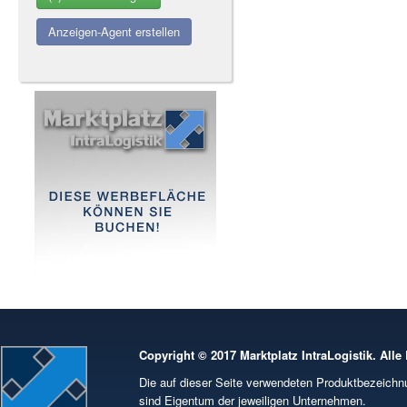
Anzeigen-Agent erstellen
Copyright © 2017 Marktplatz IntraLogistik. Alle
Die auf dieser Seite verwendeten Produktbezeic
sind Eigentum der jeweiligen Unternehmen.