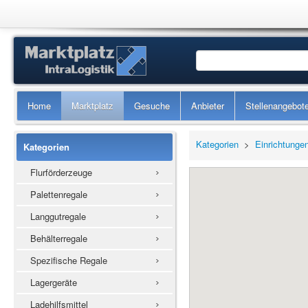
Home
Marktplatz
Gesuche
Anbieter
Stellenangebot
Kategorien
>
Einrichtunge
Kategorien
Flurförderzeuge
Palettenregale
Langgutregale
Behälterregale
Spezifische Regale
Lagergeräte
Ladehilfsmittel