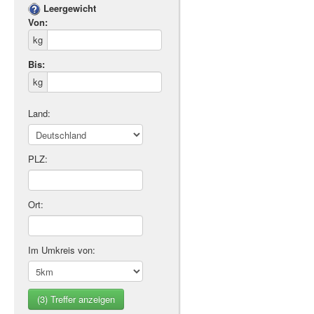
Leergewicht
Von:
kg
Bis:
kg
Land:
PLZ:
Ort:
Im Umkreis von: