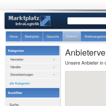
Home
Marktplatz
Gesuche
Anbieter
Stellenangebot
Anbieterve
Kategorien
Hersteller
Unsere Anbieter in 
Händler
Dienstleistungen
alle Kategorien
Suchfilter
Suche: