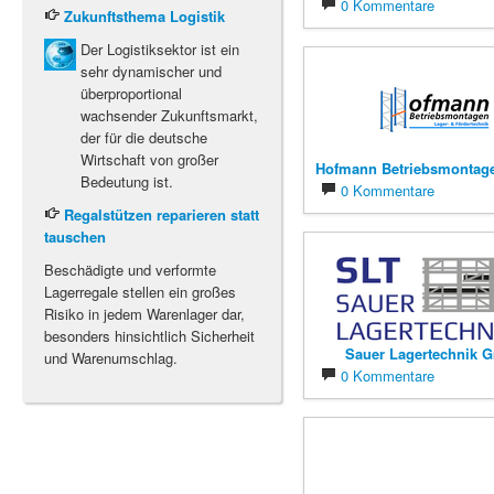
0 Kommentare
Zukunftsthema Logistik
Der Logistiksektor ist ein
sehr dynamischer und
überproportional
wachsender Zukunftsmarkt,
der für die deutsche
Wirtschaft von großer
Hofmann Betriebsmonta
Bedeutung ist.
0 Kommentare
Regalstützen reparieren statt
tauschen
Beschädigte und verformte
Lagerregale stellen ein großes
Risiko in jedem Warenlager dar,
besonders hinsichtlich Sicherheit
Sauer Lagertechnik 
und Warenumschlag.
0 Kommentare