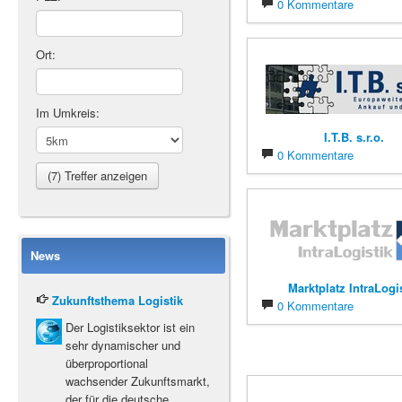
0 Kommentare
Ort:
Im Umkreis:
I.T.B. s.r.o.
0 Kommentare
News
Marktplatz IntraLogi
Zukunftsthema Logistik
0 Kommentare
Der Logistiksektor ist ein
sehr dynamischer und
überproportional
wachsender Zukunftsmarkt,
der für die deutsche