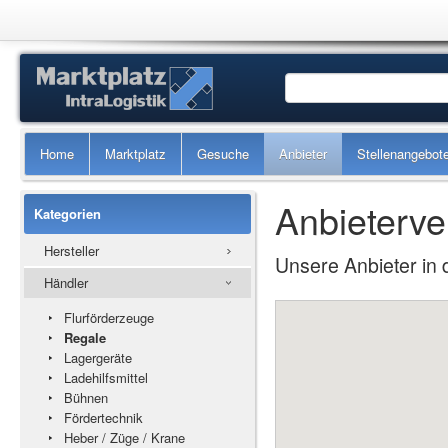
Home
Marktplatz
Gesuche
Anbieter
Stellenangebot
Anbieterve
Kategorien
Hersteller
Unsere Anbieter in 
Händler
Flurförderzeuge
Regale
Lagergeräte
Ladehilfsmittel
Bühnen
Fördertechnik
Heber / Züge / Krane