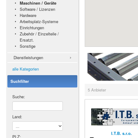
Maschinen / Geräte
Software / Lizenzen
Hardware
Arbeitsplatz-Systeme
Einrichtungen
Zubehör / Einzelteile /
Ersatzt.
Sonstige
Dienstleistungen
alle Kategorien
Suchfilter
5 Anbieter
Suche:
Land:
I.T.B. s.r.o.
PLZ: