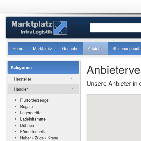
Home
Marktplatz
Gesuche
Anbieter
Stellenangebot
Anbieterve
Kategorien
Hersteller
Unsere Anbieter in 
Händler
Flurförderzeuge
Regale
Lagergeräte
Ladehilfsmittel
Bühnen
Fördertechnik
Heber / Züge / Krane